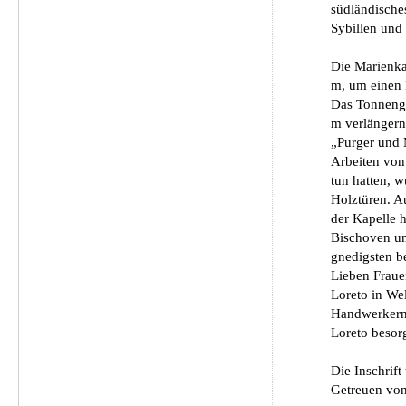
südländische
Sybillen und
Die Marienka
m, um einen 
Das Tonnenge
m verlängern.
„Purger und 
Arbeiten von
tun hatten, 
Holztüren. A
der Kapelle h
Bischoven un
gnedigsten b
Lieben Fraue
Loreto in We
Handwerkern 
Loreto besorg
Die Inschrif
Getreuen von