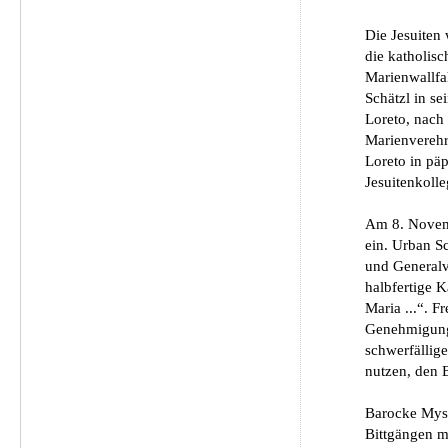
Die Jesuiten
die katholisc
Marienwallfah
Schätzl in s
Loreto, nach
Marienverehr
Loreto in pä
Jesuitenkoll
Am 8. Novemb
ein. Urban Sc
und Generalv
halbfertige K
Maria ...“. F
Genehmigung 
schwerfällig
nutzen, den 
Barocke Myst
Bittgängen m