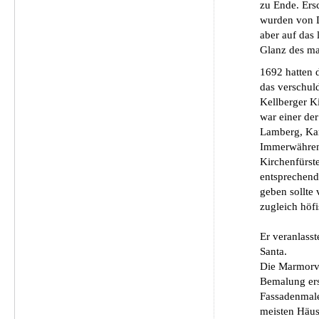
zu Ende. Ers
wurden von D
aber auf das 
Glanz des ma
1692 hatten 
das verschul
Kellberger K
war einer de
Lamberg, Kar
Immerwähren
Kirchenfürst
entsprechend
geben sollte
zugleich höfi
Er veranlass
Santa.
Die Marmorv
Bemalung ers
Fassadenmale
meisten Häus