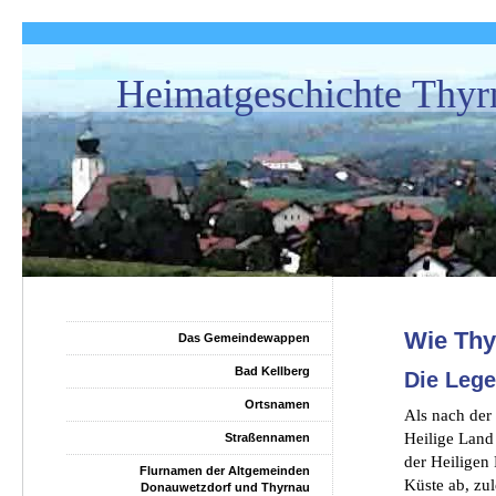
Heimatgeschichte Thyr
Wie Thy
Das Gemeindewappen
Bad Kellberg
Die Leg
Ortsnamen
Als nach der
Heilige Land
Straßennamen
der Heiligen 
Flurnamen der Altgemeinden
Küste ab, zul
Donauwetzdorf und Thyrnau