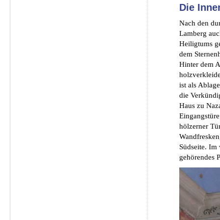
Die Inne
Nach den dur
Lamberg auch
Heiligtums ge
dem Sternenhi
Hinter dem Al
holzverkleid
ist als Ablag
die Verkündi
Haus zu Nazar
Eingangstüre
hölzerner Tür
Wandfresken, 
Südseite. Im
gehörendes P