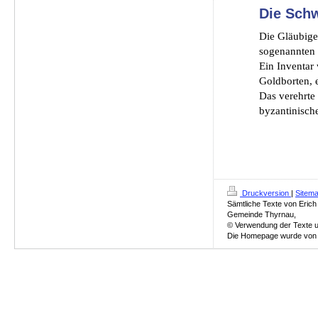
Die Sch
Die Gläubige
sogenannten 
Ein Inventar 
Goldborten, e
D
as verehrte
byzantinisch
Druckversion
|
Sitem
Sämtliche Texte von Erich
Gemeinde Thyrnau,
© Verwendung der Texte un
Die Homepage wurde von Ch