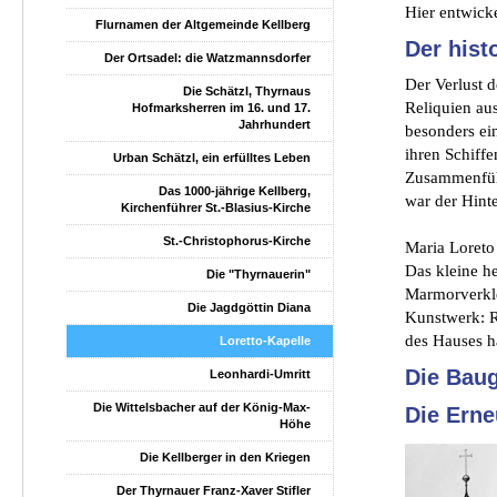
Hier entwicke
Flurnamen der Altgemeinde Kellberg
Der hist
Der Ortsadel: die Watzmannsdorfer
Der Verlust 
Die Schätzl, Thyrnaus
Reliquien au
Hofmarksherren im 16. und 17.
Jahrhundert
besonders ei
ihren Schiff
Urban Schätzl, ein erfülltes Leben
Zusammenführ
Das 1000-jährige Kellberg,
war der Hint
Kirchenführer St.-Blasius-Kirche
St.-Christophorus-Kirche
Maria Loreto
Das kleine he
Die "Thyrnauerin"
Marmorverkle
Die Jagdgöttin Diana
Kunstwerk: R
des Hauses h
Loretto-Kapelle
Die Baug
Leonhardi-Umritt
Die Wittelsbacher auf der König-Max-
Die Ern
Höhe
Die Kellberger in den Kriegen
Der Thyrnauer Franz-Xaver Stifler