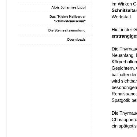
im Wirken Ge
Alois Johannes Lippl
Schnitzalta
Werkstatt.
Das "Kleine Kellberger
Schmiedemuseum"
Hier in der 
Die Steinzeitsammlung
erstrangige
Downloads
Die Thyrnaue
Neuanfang. D
Körperhaltun
Gesichtern.
ballhaltende
wird sichtba
beschönigen 
Renaissance 
Spätgotik be
Die Thyrnaue
Christopher
ein spätgoti