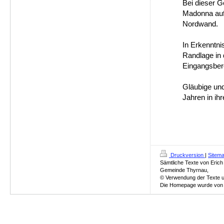
Bei dieser G
Madonna aufg
Nordwand.
In Erkenntni
Randlage in 
Eingangsbere
Gläubige und
Jahren in ih
Druckversion
|
Sitem
Sämtliche Texte von Erich
Gemeinde Thyrnau,
© Verwendung der Texte un
Die Homepage wurde von Ch