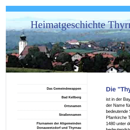
Heimatgeschichte Thyr
Die "Th
Das Gemeindewappen
Bad Kellberg
ist in der B
der Name für
Ortsnamen
bedeutende 
Straßennamen
Pfarrkirche 
1480 unter d
Flurnamen der Altgemeinden
Donauwetzdorf und Thyrnau
bedeutendste