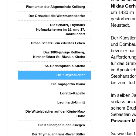
Niklas Gerh
Flurnamen der Altgemeinde Kellberg
um 1430 im 
Der Ortsadel: die Watzmannsdorfer
gestorben am
Neustadt.
Die Schätzl, Thyrnaus
Hofmarksherren im 16. und 17.
Jahrhundert
Der Künstler
Urban Schätzl, ein erfülltes Leben
und Dombauh
bevor er nac
Das 1000-jährige Kellberg,
Aufforderung 
Kirchenführer St.-Blasius-Kirche
für das Gra
St.-Christophorus-Kirche
im Apostelc
Die "Thyrnauerin"
Stephansdom
bis zum Tod 
Die Jagdgöttin Diana
Loretto-Kapelle
Im selben Ja
sodass anzun
Leonhardi-Umritt
seinem Brud
Die Wittelsbacher auf der König-Max-
Sebastian w
Höhe
Passauer Mi
Die Kellberger in den Kriegen
So wie das G
Der Thyrnauer Franz-Xaver Stifler