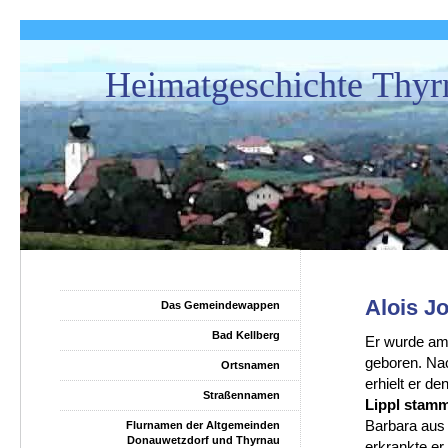
Heimatgeschichte Thyr
Alois J
Das Gemeindewappen
Bad Kellberg
Er wurde a
geboren. Nac
Ortsnamen
erhielt er d
Straßennamen
Lippl stam
Barbara aus 
Flurnamen der Altgemeinden
Donauwetzdorf und Thyrnau
erkrankte e