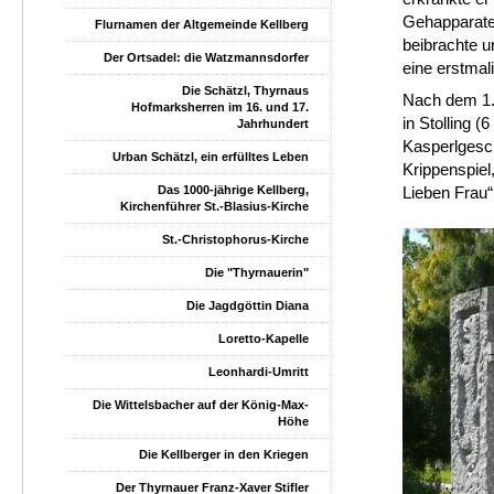
Gehapparate 
Flurnamen der Altgemeinde Kellberg
beibrachte u
Der Ortsadel: die Watzmannsdorfer
eine erstmal
Die Schätzl, Thyrnaus
Nach dem 1. 
Hofmarksherren im 16. und 17.
in Stolling 
Jahrhundert
Kasperlgesch
Urban Schätzl, ein erfülltes Leben
Krippenspiel,
Das 1000-jährige Kellberg,
Lieben Frau“
Kirchenführer St.-Blasius-Kirche
St.-Christophorus-Kirche
Die "Thyrnauerin"
Die Jagdgöttin Diana
Loretto-Kapelle
Leonhardi-Umritt
Die Wittelsbacher auf der König-Max-
Höhe
Die Kellberger in den Kriegen
Der Thyrnauer Franz-Xaver Stifler