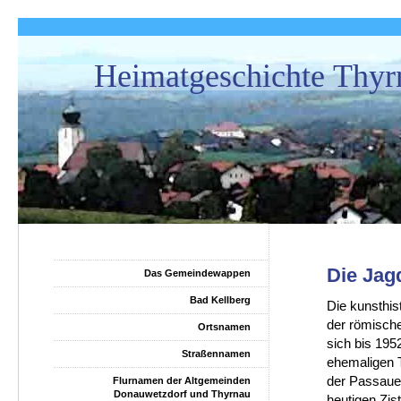
Heimatgeschichte Thyr
Die Jag
Das Gemeindewappen
Bad Kellberg
Die kunsthis
der römische
Ortsnamen
sich bis 195
Straßennamen
ehemaligen 
der Passauer
Flurnamen der Altgemeinden
Donauwetzdorf und Thyrnau
heutigen Zis