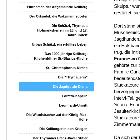
Skulptur wu
Flurnamen der Altgemeinde Kellberg
gestaltet, s
Der Ortsadel: die Watzmannsdorfer
Dort stand s
Die Schätzl, Thyrnaus
Hofmarksherren im 16. und 17.
Muschelnisch
Jahrhundert
Jagdhunden,
Urban Schätzl, ein erfülltes Leben
ein Halsband 
trug, die Ini
Das 1000-jährige Kellberg,
Francesco 
Kirchenführer St.-Blasius-Kirche
gehörte zur 
St.-Christophorus-Kirche
Familie Carl
Die "Thyrnauerin"
bedeutendst
Stuckateure 
Die Jagdgöttin Diana
hervorgingen
Loretto-Kapelle
Intelvi-Tal, 
Scaria. Er a
Leonhardi-Umritt
Jesuitenkirc
Die Wittelsbacher auf der König-Max-
Stuckateure
Höhe
Zimmerman
Die Kellberger in den Kriegen
Da sich der 
Der Thyrnauer Franz-Xaver Stifler