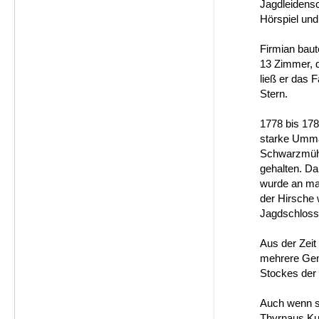
Jagdleidensc
Hörspiel und
Firmian baut
13 Zimmer, 
ließ er das 
Stern.
1778 bis 178
starke Ummau
Schwarzmühle
gehalten. Da
wurde an ma
der Hirsche 
Jagdschloss 
Aus der Zei
mehrere Gemä
Stockes der 
Auch wenn si
Thyrnaus Kun