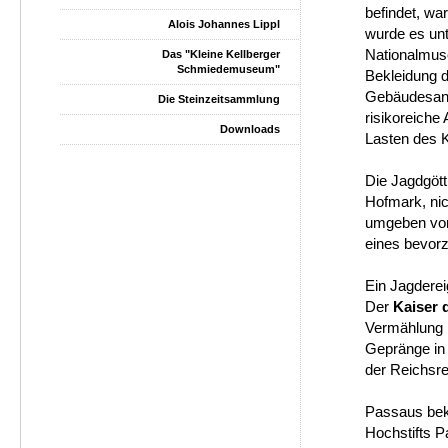
befindet, wa
Alois Johannes Lippl
wurde es unt
Nationalmus
Das "Kleine Kellberger
Schmiedemuseum"
Bekleidung d
Gebäudesani
Die Steinzeitsammlung
risikoreiche
Downloads
Lasten des K
Die Jagdgötti
Hofmark, nic
umgeben von
eines bevorz
Ein Jagderei
Der
Kaiser 
Vermählung m
Gepränge in
der Reichsre
Passaus bek
Hochstifts P